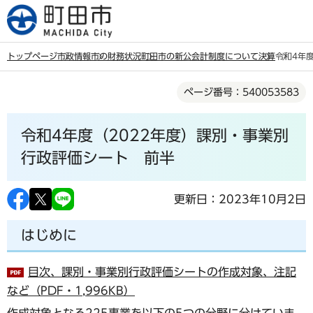
こ
の
ペ
トップページ
市政情報
市の財務状況
町田市の新公会計制度について
決算
令和4年
ー
本
ジ
ページ番号：540053583
文
の
こ
先
令和4年度（2022年度）課別・事業別
こ
頭
か
行政評価シート 前半
で
ら
す
更新日：2023年10月2日
はじめに
目次、課別・事業別行政評価シートの作成対象、注記
など（PDF・1,996KB）
作成対象となる225事業を以下の5つの分野に分けていま