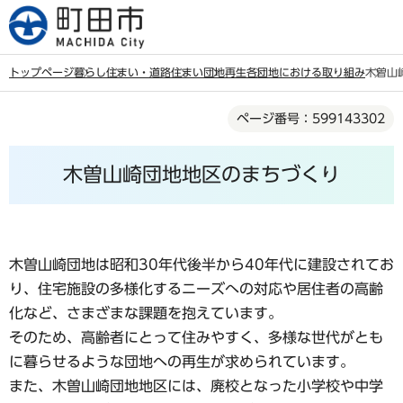
こ
の
ペ
トップページ
暮らし
住まい・道路
住まい
団地再生
各団地における取り組み
木曽山
ー
本
ジ
ページ番号：599143302
文
の
こ
先
木曽山崎団地地区のまちづくり
こ
頭
か
で
ら
す
木曽山崎団地は昭和30年代後半から40年代に建設されてお
り、住宅施設の多様化するニーズへの対応や居住者の高齢
化など、さまざまな課題を抱えています。
そのため、高齢者にとって住みやすく、多様な世代がとも
に暮らせるような団地への再生が求められています。
また、木曽山崎団地地区には、廃校となった小学校や中学