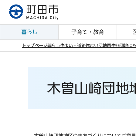
こ
の
ペ
ー
暮らし
子育て・教育
ジ
の
トップページ
暮らし
住まい・道路
住まい
団地再生
各団地に
先
本
頭
文
で
こ
す
こ
木曽山崎団地
か
ら
木曽山崎団地地区のまちづくりについてご意見