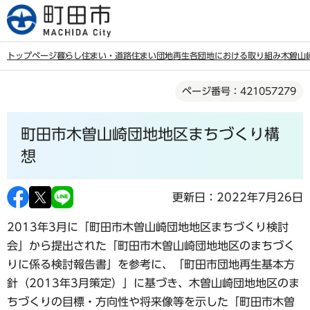
こ
の
ペ
トップページ
暮らし
住まい・道路
住まい
団地再生
各団地における取り組み
木曽山
ー
本
ジ
ページ番号：421057279
文
の
こ
先
町田市木曽山崎団地地区まちづくり構
こ
頭
か
想
で
ら
す
更新日：2022年7月26日
2013年3月に「町田市木曽山崎団地地区まちづくり検討
会」から提出された「町田市木曽山崎団地地区のまちづく
りに係る検討報告書」を参考に、「町田市団地再生基本方
針（2013年3月策定）」に基づき、木曽山崎団地地区のま
ちづくりの目標・方向性や将来像等を示した「町田市木曽