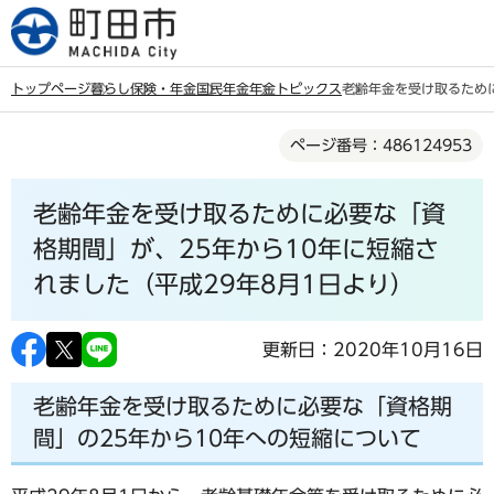
こ
の
ペ
トップページ
暮らし
保険・年金
国民年金
年金トピックス
老齢年金を受け取るために
ー
本
ジ
ページ番号：486124953
文
の
こ
先
老齢年金を受け取るために必要な「資
こ
頭
か
格期間」が、25年から10年に短縮さ
で
ら
れました（平成29年8月1日より）
す
更新日：2020年10月16日
老齢年金を受け取るために必要な「資格期
間」の25年から10年への短縮について