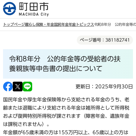
こ
の
ペ
トップページ
暮らし
保険・年金
国民年金
年金トピックス
令和8年分 公的年金等
ー
本
ジ
ページ番号：381182741
文
の
こ
先
令和8年分 公的年金等の受給者の扶
こ
頭
か
養親族等申告書の提出について
で
ら
す
更新日：2025年9月30日
国民年金や厚生年金保険等から支給される年金のうち、老
齢または退職により支給される年金は雑所得として所得税
および復興特別所得税が課されます（障害年金、遺族年金
は課税されません）。
年金額が65歳未満の方は155万円以上、65歳以上の方は