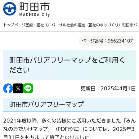
こ
の
ペ
トップページ
医療・福祉
ユニバーサル社会の推進（福祉のまちづくり）
町田市バ
ー
本
ジ
ページ番号：966234107
文
の
こ
先
町田市バリアフリーマップをご利用く
こ
頭
か
ださい
で
ら
す
更新日：2025年4月1日
町田市バリアフリーマップ
2021年度以降、多くの皆様にご活用いただきました「みん
なのおでかけマップ」（PDF形式）については、2025年3
月31日をもちまして終了となりました。