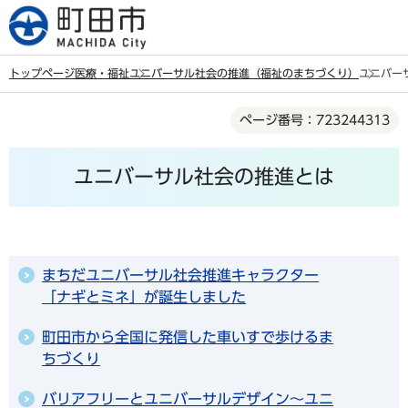
こ
の
ペ
トップページ
医療・福祉
ユニバーサル社会の推進（福祉のまちづくり）
ユニバー
ー
本
ジ
ページ番号：723244313
文
の
こ
先
ユニバーサル社会の推進とは
こ
頭
か
で
ら
す
まちだユニバーサル社会推進キャラクター
「ナギとミネ」が誕生しました
町田市から全国に発信した車いすで歩けるま
ちづくり
バリアフリーとユニバーサルデザイン～ユニ