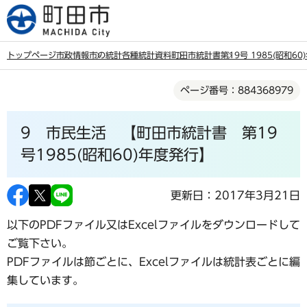
こ
の
ペ
トップページ
市政情報
市の統計
各種統計資料
町田市統計書
第19号 1985(昭和6
ー
本
ジ
ページ番号：884368979
文
の
こ
先
9 市民生活 【町田市統計書 第19
こ
頭
か
号1985(昭和60)年度発行】
で
ら
す
更新日：2017年3月21日
以下のPDFファイル又はExcelファイルをダウンロードして
ご覧下さい。
PDFファイルは節ごとに、Excelファイルは統計表ごとに編
集しています。