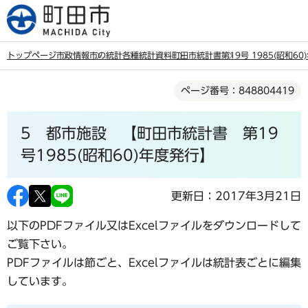
こ
の
ペ
トップページ
市政情報
市の統計
各種統計資料
町田市統計書
第19号 1985(昭和6
ー
本
ジ
ページ番号：848804419
文
の
こ
先
5 都市施設 【町田市統計書 第19
こ
頭
か
号1985(昭和60)年度発行】
で
ら
す
更新日：2017年3月21日
以下のPDFファイル又はExcelファイルをダウンロードして
ご覧下さい。
PDFファイルは節ごと、Excelファイルは統計表ごとに編集
しています。