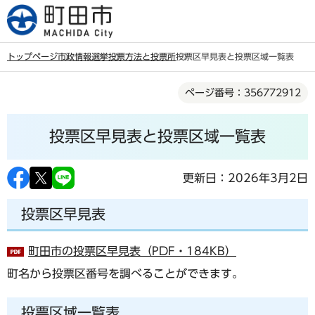
こ
の
ペ
トップページ
市政情報
選挙
投票方法と投票所
投票区早見表と投票区域一覧表
ー
本
ジ
ページ番号：356772912
文
の
こ
先
投票区早見表と投票区域一覧表
こ
頭
か
で
ら
更新日：2026年3月2日
す
投票区早見表
町田市の投票区早見表（PDF・184KB）
町名から投票区番号を調べることができます。
投票区域一覧表