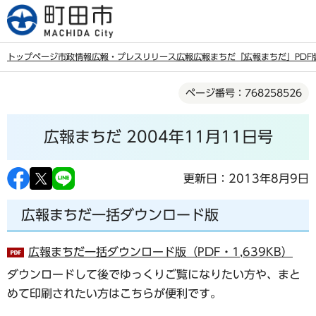
こ
の
ペ
トップページ
市政情報
広報・プレスリリース
広報
広報まちだ
「広報まちだ」PDF
ー
本
ジ
ページ番号：768258526
文
の
こ
先
広報まちだ 2004年11月11日号
こ
頭
か
で
ら
更新日：2013年8月9日
す
広報まちだ一括ダウンロード版
広報まちだ一括ダウンロード版（PDF・1,639KB）
ダウンロードして後でゆっくりご覧になりたい方や、まと
めて印刷されたい方はこちらが便利です。