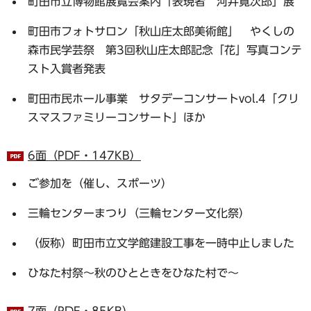
町田市立博物館展覧会案内「表現者 河井寛次郎」展
町田市フォトサロン「秋山庄太郎美術館」 やくしの
森市民学芸祭 第3回秋山庄太郎記念「花」写真コンテ
スト入賞者発表
町田市民ホール事業 サタデーコンサートvol.4「クリ
スマスファミリーコンサート」ほか
6面（PDF・147KB）
ご参加を（催し、スポーツ）
三輪センターまつり（三輪センター文化祭）
（仮称）町田市立文学館建設工事を一時中止しました
ひなた村祭～秋のひとときをひなた村で～
7面（PDF・85KB）