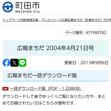
こ
の
ペ
トップページ
市政情報
広報・プレスリリース
広報
広報まちだ
「広報まちだ」PDF
ー
本
ジ
ページ番号：471992782
文
の
こ
先
広報まちだ 2004年4月21日号
こ
頭
か
で
ら
更新日：2013年9月6日
す
広報まちだ一括ダウンロード版
一括ダウンロード版（PDF・1,208KB）
ダウンロードして後でゆっくりご覧になりたい方や、まと
めて印刷されたい方はこちらが便利です。