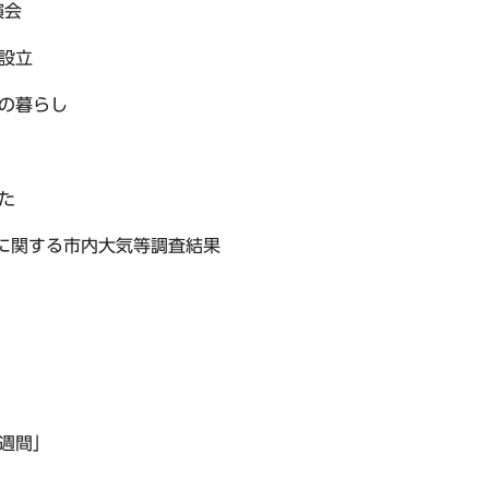
演会
設立
の暮らし
た
類に関する市内大気等調査結果
週間」