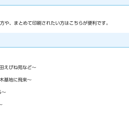
方や、まとめて印刷されたい方はこちらが便利です。
田えびね苑など～
木基地に飛来～
5～
～