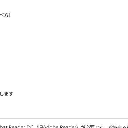
べ方」
します
bat Reader DC（旧Adobe Reader）が必要です。