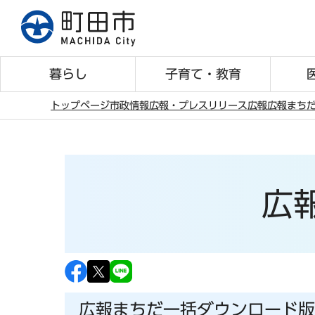
こ
の
ペ
ー
暮らし
子育て・教育
ジ
の
トップページ
市政情報
広報・プレスリリース
広報
広報まち
先
本
頭
文
で
こ
す
こ
広報
か
ら
広報まちだ一括ダウンロード版