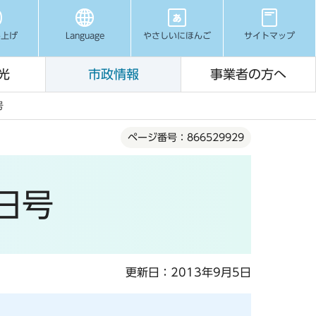
み上げ
Language
やさしいにほんご
サイトマップ
光
市政情報
事業者の方へ
号
ページ番号：866529929
1日号
更新日：2013年9月5日