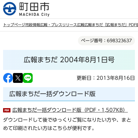
こ
の
ペ
トップページ
市政情報
広報・プレスリリース
広報
広報まちだ
「広報まちだ」PDF
ー
本
ジ
ページ番号：698323637
文
の
こ
先
広報まちだ 2004年8月1日号
こ
頭
か
で
ら
更新日：2013年8月16日
す
広報まちだ一括ダウンロード版
広報まちだ一括ダウンロード版（PDF・1,507KB）
ダウンロードして後でゆっくりご覧になりたい方や、まと
めて印刷されたい方はこちらが便利です。