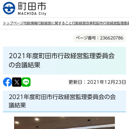
こ
の
ペ
トップページ
市政情報
行政経営に関すること
行政経営改革
町田市行政経営監理委
ー
本
ジ
ページ番号：236620786
文
の
こ
先
2021年度町田市行政経営監理委員会
こ
頭
か
の会議結果
で
ら
す
更新日：2021年12月23日
2021年度町田市行政経営監理委員会の会
議結果