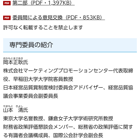
第二部（PDF・1,397KB）
委員間による意見交換（PDF・853KB）
許可なく転載することを禁止します
専門委員の紹介
おかもとまさあき
岡本正耿
氏
株式会社マーケティングプロモーションセンター代表取締
役、早稲田大学大学院客員教授
日本経営品質賞制度検討委員会アドバイザー、経営品質協
議会事業委員会副委員長
やまもと きよし
山本 清
氏
東京大学名誉教授、鎌倉女子大学学術研究所教授
財務省政策評価懇談会メンバー、総務省の政策評価に関す
る有識者会議構成員、国際公会計学会副会長