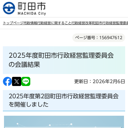
こ
の
ペ
トップページ
市政情報
行政経営に関すること
行政経営改革
町田市行政経営監理委
ー
本
ジ
ページ番号：156947612
文
の
こ
先
2025年度町田市行政経営監理委員会
こ
頭
か
の会議結果
で
ら
す
更新日：2026年2月6日
2025年度第2回町田市行政経営監理委員会
を開催しました