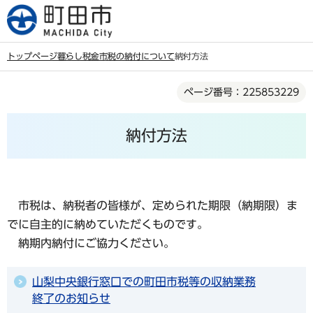
こ
の
ペ
トップページ
暮らし
税金
市税の納付について
納付方法
ー
本
ジ
ページ番号：225853229
文
の
こ
先
納付方法
こ
頭
か
で
ら
す
市税は、納税者の皆様が、定められた期限（納期限）ま
でに自主的に納めていただくものです。
納期内納付にご協力ください。
山梨中央銀行窓口での町田市税等の収納業務
終了のお知らせ