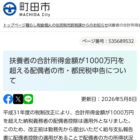
こ
の
ペ
トップページ
暮らし
税金
個人の住民税
市民税課からのお知らせ
扶養者の合計所得
ー
本
ジ
ページ番号：535689532
文
の
こ
先
扶養者の合計所得金額が1000万円を
こ
頭
か
超える配偶者の市・都民税申告につい
で
ら
て
す
更新日：2026年5月8日
平成31年度の税制改正により、合計所得金額が1000万円
を超えた納税義務者の配偶者控除は適用外となりました。
このため、改正前は勤務先から提出いただく給与支払報告
書に配偶者控除の適用があることで配偶者の方の所得状況