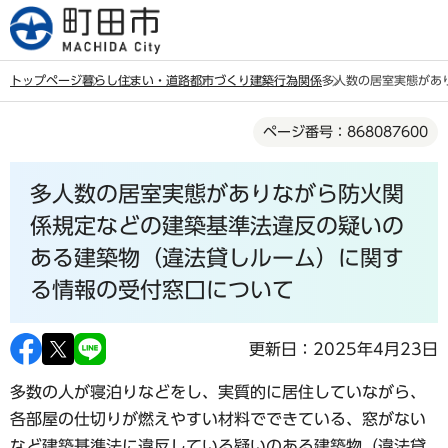
こ
の
ペ
トップページ
暮らし
住まい・道路
都市づくり
建築行為関係
多人数の居室実態があ
ー
本
ジ
ページ番号：868087600
文
の
こ
先
多人数の居室実態がありながら防火関
こ
頭
か
係規定などの建築基準法違反の疑いの
で
ら
ある建築物（違法貸しルーム）に関す
す
る情報の受付窓口について
更新日：2025年4月23日
多数の人が寝泊りなどをし、実質的に居住していながら、
各部屋の仕切りが燃えやすい材料でできている、窓がない
など建築基準法に違反している疑いのある建築物（違法貸