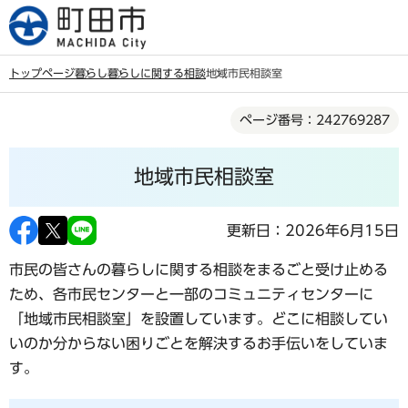
こ
の
ペ
トップページ
暮らし
暮らしに関する相談
地域市民相談室
ー
本
ジ
ページ番号：242769287
文
の
こ
先
地域市民相談室
こ
頭
か
で
ら
更新日：2026年6月15日
す
市民の皆さんの暮らしに関する相談をまるごと受け止める
ため、各市民センターと一部のコミュニティセンターに
「地域市民相談室」を設置しています。どこに相談してい
いのか分からない困りごとを解決するお手伝いをしていま
す。