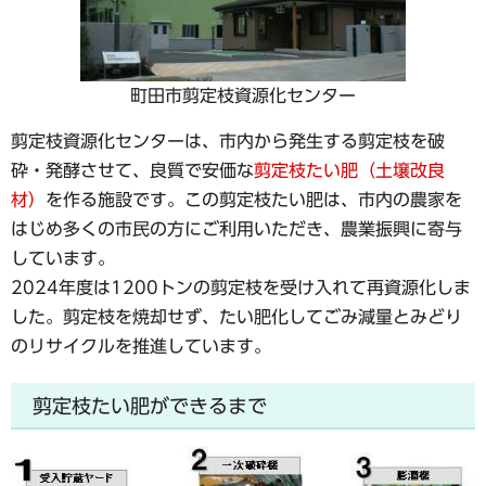
町田市剪定枝資源化センター
剪定枝資源化センターは、市内から発生する剪定枝を破
砕・発酵させて、良質で安価な
剪定枝たい肥（土壌改良
材）
を作る施設です。この剪定枝たい肥は、市内の農家を
はじめ多くの市民の方にご利用いただき、農業振興に寄与
しています。
2024年度は1200トンの剪定枝を受け入れて再資源化しま
した。剪定枝を焼却せず、たい肥化してごみ減量とみどり
のリサイクルを推進しています。
剪定枝たい肥ができるまで