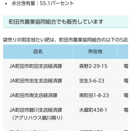
水分含有量：55.1パーセント
町田市農業協同組合でも販売しています
袋売りの剪定枝たい肥は、町田市農業協同組合の以下の5店
店名
所在地
JA町田市町田支店経済課
森野2-29-15
電話
JA町田市忠生支店経済課
忠生3-6-23
電話
JA町田市南支店経済課
南町田1-8-23
電話
JA町田市鶴川支店経済課
大蔵町438-1
電話
（アグリハウス鶴川隣り）