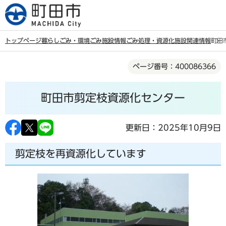
こ
の
ペ
トップページ
暮らし
ごみ・環境
ごみ
施設情報
ごみ処理・資源化施設関連情報
町田
ー
本
ジ
ページ番号：400086366
文
の
こ
先
町田市剪定枝資源化センター
こ
頭
か
で
ら
更新日：2025年10月9日
す
剪定枝を再資源化しています