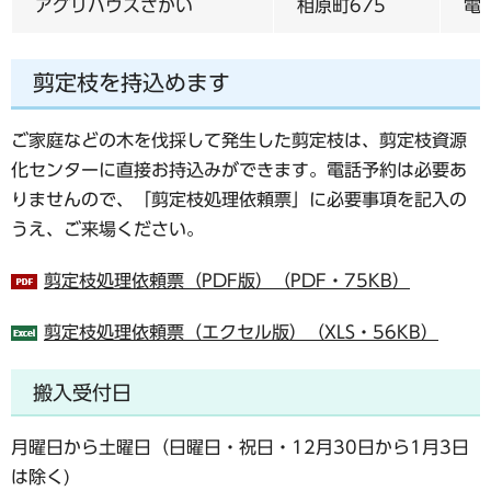
アグリハウスさかい
相原町675
電話
剪定枝を持込めます
ご家庭などの木を伐採して発生した剪定枝は、剪定枝資源
化センターに直接お持込みができます。電話予約は必要あ
りませんので、「剪定枝処理依頼票」に必要事項を記入の
うえ、ご来場ください。
剪定枝処理依頼票（PDF版）（PDF・75KB）
剪定枝処理依頼票（エクセル版）（XLS・56KB）
搬入受付日
月曜日から土曜日（日曜日・祝日・12月30日から1月3日
は除く)