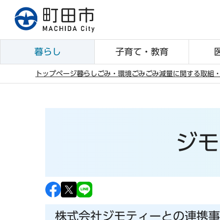
こ
の
ペ
ー
暮らし
子育て・教育
ジ
の
トップページ
暮らし
ごみ・環境
ごみ
ごみ減量に関する取組
先
本
頭
文
で
こ
す
こ
ジモ
か
ら
株式会社ジモティーとの連携事