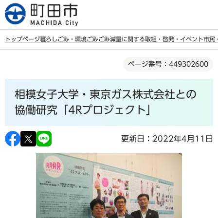
こ
の
ペ
トップページ
暮らし
ごみ・環境
ごみ
ごみ減量に関する取組・啓発・イベント
市民
ー
本
ジ
ページ番号：449302600
文
の
こ
先
相模女子大学・東京ガス株式会社との
こ
頭
か
協働研究「4Rプロジェクト」
で
ら
す
更新日：2022年4月11日