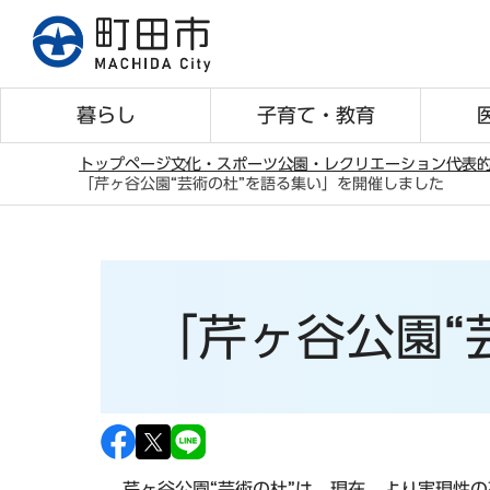
こ
の
ペ
ー
暮らし
子育て・教育
ジ
の
トップページ
文化・スポーツ
公園・レクリエーション
代表
「芹ヶ谷公園“芸術の杜”を語る集い」を開催しました
先
本
頭
文
で
こ
す
こ
「芹ヶ谷公園“
か
ら
芹ヶ谷公園“芸術の杜”は、現在、より実現性