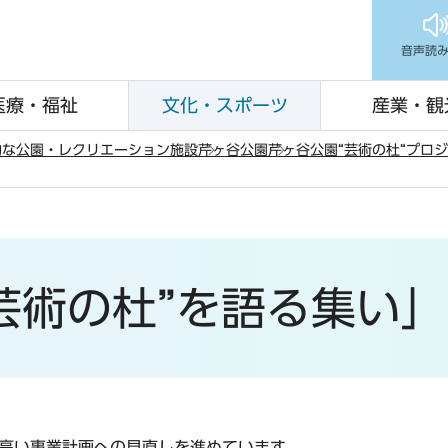
音声読
医療・福祉
文化・スポーツ
産業・観
的な公園・レクリエーション施設
芹ヶ谷公園
芹ヶ谷公園“芸術の杜“プロ
芸術の杜”を語る集い
の高い事業計画への見直しを進めています。