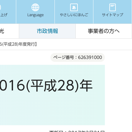
み上げ
Language
やさしいにほんご
サイトマップ
光
市政情報
事業者の方へ
6(平成28)年度発行】
ページ番号：626391000
16(平成28)年