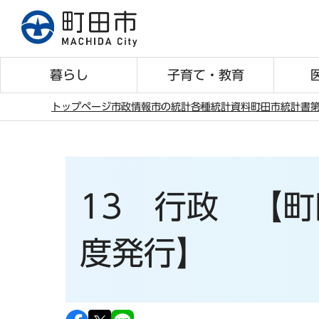
こ
の
ペ
ー
暮らし
子育て・教育
ジ
の
トップページ
市政情報
市の統計
各種統計資料
町田市統計書
第
先
本
頭
文
で
こ
す
こ
13 行政 【町
か
ら
度発行】