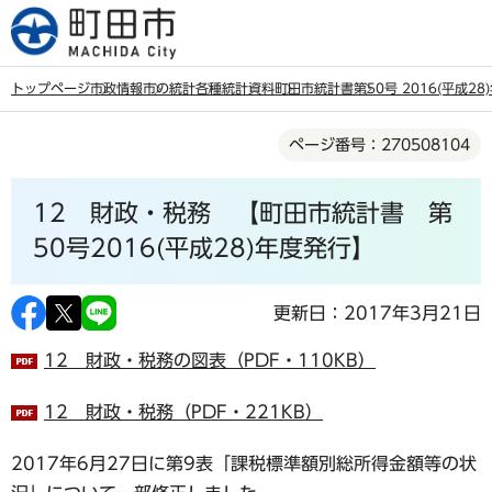
こ
の
ペ
トップページ
市政情報
市の統計
各種統計資料
町田市統計書
第50号 2016(平成2
ー
本
ジ
ページ番号：270508104
文
の
こ
先
12 財政・税務 【町田市統計書 第
こ
頭
か
50号2016(平成28)年度発行】
で
ら
す
更新日：2017年3月21日
12 財政・税務の図表（PDF・110KB）
12 財政・税務（PDF・221KB）
2017年6月27日に第9表「課税標準額別総所得金額等の状