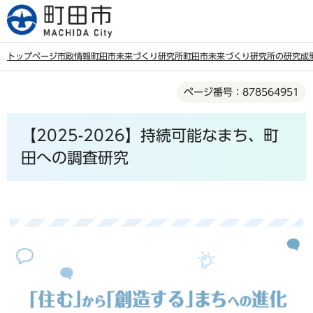
こ
の
ペ
トップページ
市政情報
町田市未来づくり研究所
町田市未来づくり研究所の研究成
ー
本
ジ
ページ番号：878564951
文
の
こ
先
【2025-2026】持続可能なまち、町
こ
頭
か
田への調査研究
で
ら
す