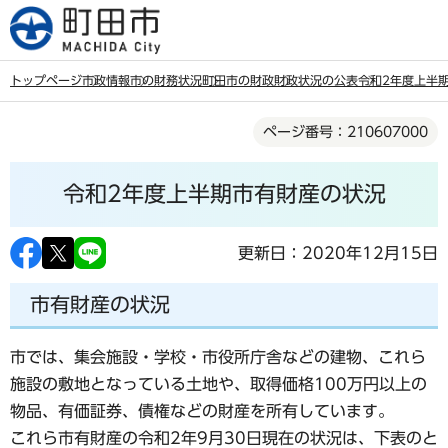
こ
の
ペ
トップページ
市政情報
市の財務状況
町田市の財政
財政状況の公表
令和2年度上半
ー
本
ジ
ページ番号：210607000
文
の
こ
先
令和2年度上半期市有財産の状況
こ
頭
か
で
ら
更新日：2020年12月15日
す
市有財産の状況
市では、集会施設・学校・市役所庁舎などの建物、これら
施設の敷地となっている土地や、取得価格100万円以上の
物品、有価証券、債権などの財産を所有しています。
これら市有財産の令和2年9月30日現在の状況は、下表のと