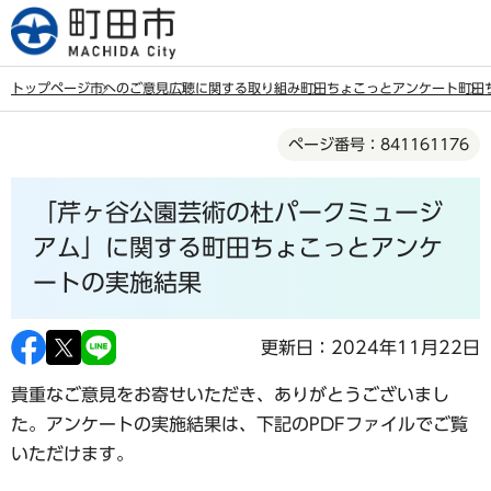
こ
の
ペ
トップページ
市へのご意見
広聴に関する取り組み
町田ちょこっとアンケート
町田
ー
本
ジ
ページ番号：841161176
文
の
こ
先
「芹ヶ谷公園芸術の杜パークミュージ
こ
頭
か
アム」に関する町田ちょこっとアンケ
で
ら
ートの実施結果
す
更新日：2024年11月22日
貴重なご意見をお寄せいただき、ありがとうございまし
た。アンケートの実施結果は、下記のPDFファイルでご覧
いただけます。