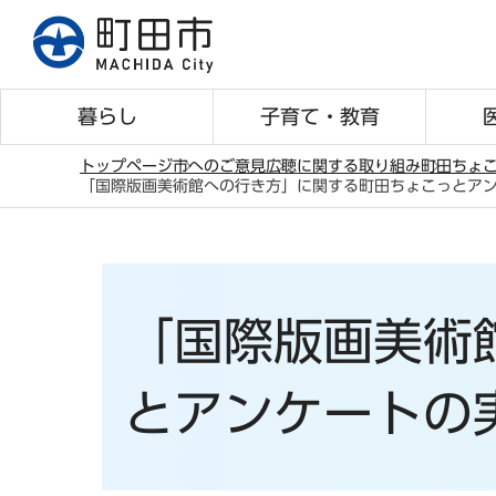
こ
の
ペ
ー
暮らし
子育て・教育
ジ
の
トップページ
市へのご意見
広聴に関する取り組み
町田ちょ
「国際版画美術館への行き方」に関する町田ちょこっとア
先
本
頭
文
で
こ
す
こ
「国際版画美術
か
ら
とアンケートの