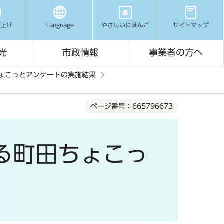
み上げ
Language
やさしいにほんご
サイトマップ
光
市政情報
事業者の方へ
ちょこっとアンケートの実施結果
ページ番号：665796673
る町田ちょこっ