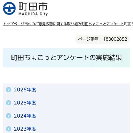
こ
の
ペ
トップページ
市へのご意見
広聴に関する取り組み
町田ちょこっとアンケート
町田
ー
本
ジ
ページ番号：183002852
文
の
こ
先
町田ちょこっとアンケートの実施結果
こ
頭
か
で
ら
す
2026年度
2025年度
2024年度
2023年度