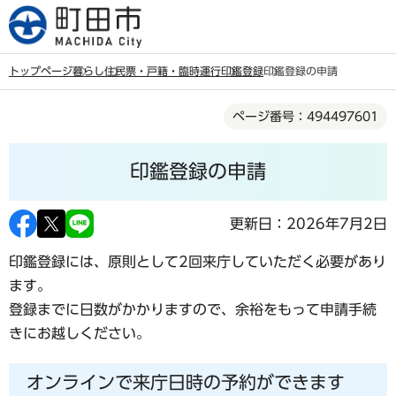
こ
の
ペ
トップページ
暮らし
住民票・戸籍・臨時運行
印鑑登録
印鑑登録の申請
ー
本
ジ
ページ番号：494497601
文
の
こ
先
印鑑登録の申請
こ
頭
か
で
ら
更新日：2026年7月2日
す
印鑑登録には、原則として2回来庁していただく必要があり
ます。
登録までに日数がかかりますので、余裕をもって申請手続
きにお越しください。
オンラインで来庁日時の予約ができます