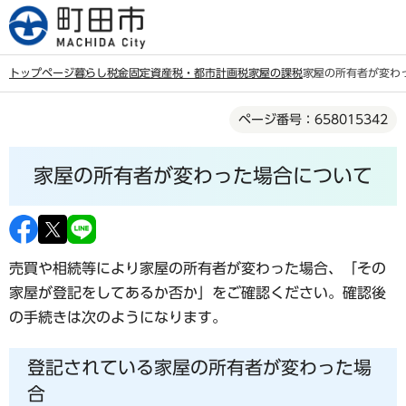
こ
の
ペ
トップページ
暮らし
税金
固定資産税・都市計画税
家屋の課税
家屋の所有者が変わ
ー
本
ジ
ページ番号：658015342
文
の
こ
先
家屋の所有者が変わった場合について
こ
頭
か
で
ら
す
売買や相続等により家屋の所有者が変わった場合、「その
家屋が登記をしてあるか否か」をご確認ください。確認後
の手続きは次のようになります。
登記されている家屋の所有者が変わった場
合