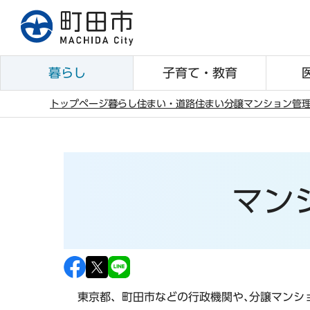
こ
の
ペ
ー
暮らし
子育て・教育
ジ
の
トップページ
暮らし
住まい・道路
住まい
分譲マンション管
先
本
頭
文
で
こ
す
こ
マン
か
ら
東京都、町田市などの行政機関や､分譲マンシ