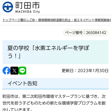
こ
の
ペ
トップページ
暮らし
ごみ・環境
環境
地球温暖化防止・省エネ
イベント情報
実施後
ー
本
ジ
ページ番号：265084142
文
の
こ
先
夏の学校「水素エネルギーを学ぼ
こ
頭
か
う！」
で
ら
す
更新日：2023年1月30日
イベント告知
町田市は、第二次町田市環境マスタープランに基づき、次
世代を担う子どものための新たな環境学習プログラムを創
出していきます。