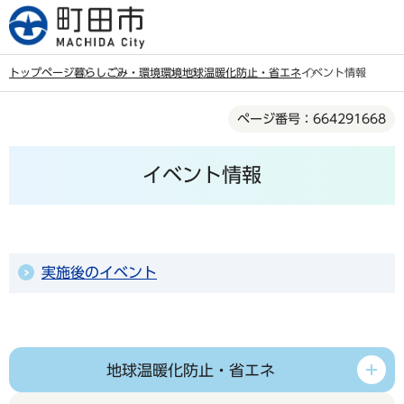
こ
の
ペ
トップページ
暮らし
ごみ・環境
環境
地球温暖化防止・省エネ
イベント情報
ー
本
ジ
ページ番号：664291668
文
の
こ
先
イベント情報
こ
頭
か
で
ら
す
実施後のイベント
地球温暖化防止・省エネ