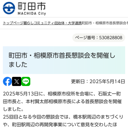
こ
の
ペ
トップページ
暮らし
コミュニティ
自治体・大学連携
町田市・相模原市首長懇談会
ー
本
ジ
ページ番号：530828808
文
の
こ
先
町田市・相模原市首長懇談会を開催し
こ
頭
か
ました
で
ら
す
更新日：2025年5月14日
2025年5月13日に、相模原市役所を会場に、石阪丈一町
田市長と、本村賢太郎相模原市長による首長懇談会を開催
しました。
25回目となる今回の懇談会では、橋本駅周辺のまちづくり
や、町田駅周辺の再開発事業について意見を交わしたほ