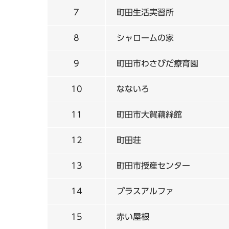
7
町田生活実習所
8
シャロームの家
9
町田市わさびだ療育園
10
なないろ
11
町田市大賀藕絲館
12
町田荘
13
町田市授産センター
14
プラスアルファ
15
赤い屋根