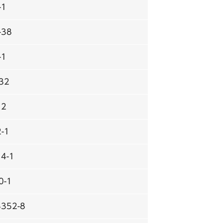
-1
38
-1
32
12
-1
4-1
-1
52-8