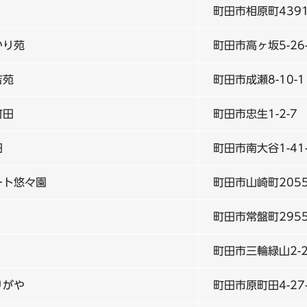
町田市相原町4391
かり苑
町田市高ヶ坂5-26-
吉苑
町田市成瀬8-10-1
町田
町田市忠生1-2-7
田
町田市南大谷1-41
ート悠々園
町田市山崎町2055
町田市常盤町2955
町田市三輪緑山2-2
りがや
町田市原町田4-27-