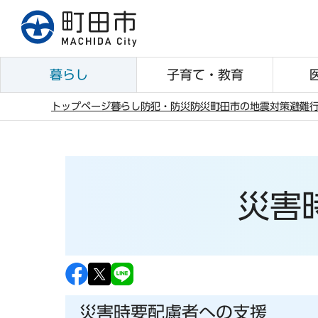
こ
の
ペ
ー
暮らし
子育て・教育
ジ
の
トップページ
暮らし
防犯・防災
防災
町田市の地震対策
避難
先
本
頭
文
で
こ
す
こ
災害
か
ら
災害時要配慮者への支援