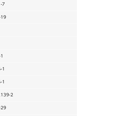
-7
19
-1
-1
-1
139-2
29