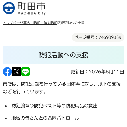
こ
の
ペ
トップページ
暮らし
防犯・防災
防犯
防犯活動への支援
ー
本
ジ
ページ番号：746939389
文
の
こ
先
防犯活動への支援
こ
頭
か
で
ら
更新日：2026年6月11日
す
市では、防犯活動を行っている団体等に対し、以下の支援
などを行っています。
防犯腕章や防犯ベスト等の防犯用品の貸出
地域の皆さんとの合同パトロール