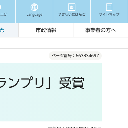
み上げ
Language
やさしいにほんご
サイトマップ
光
市政情報
事業者の方へ
ページ番号：663834697
ランプリ」受賞