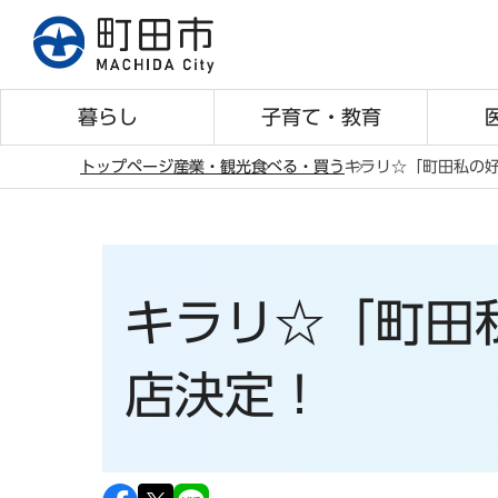
こ
の
ペ
ー
暮らし
子育て・教育
ジ
の
トップページ
産業・観光
食べる・買う
キラリ☆「町田私の
先
本
頭
文
で
こ
す
こ
キラリ☆「町田
か
ら
店決定！