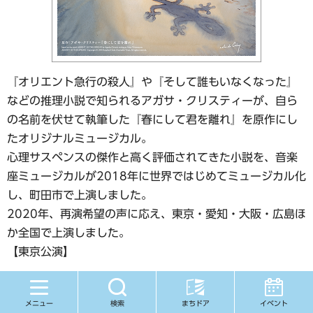
『オリエント急行の殺人』や『そして誰もいなくなった』
などの推理小説で知られるアガサ・クリスティーが、自ら
の名前を伏せて執筆した『春にして君を離れ』を原作にし
たオリジナルミュージカル。
心理サスペンスの傑作と高く評価されてきた小説を、音楽
座ミュージカルが2018年に世界ではじめてミュージカル化
し、町田市で上演しました。
2020年、再演希望の声に応え、東京・愛知・大阪・広島ほ
か全国で上演しました。
【東京公演】
日程
2020年12月19日（土曜）午前11時及び午後3時開演
メニュー
検索
まちドア
イベント
2020年12月20日（日曜）午前11時及び午後3時開演