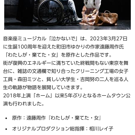
音楽座ミュージカル「泣かないで」は、2023年3月27日
に生誕100周年を迎えた町田市ゆかりの作家遠藤周作氏
「わたしが・棄てた・女」を原作とした作品です。
街が復興のエネルギーに満ちていた終戦間もない東京を舞
台に、雑誌の文通欄で知り合ったクリーニング工場の女子
工員・森田ミツと、貧しい大学生・吉岡努の二人を巡る人
生の軌跡が物語を展開していきます。
2018年上演「ホーム」以来5年ぶりとなるホームタウン公
演も行われました。
原作：遠藤周作『わたしが・棄てた・女』
オリジナルプロダクション総指揮：相川レイ子