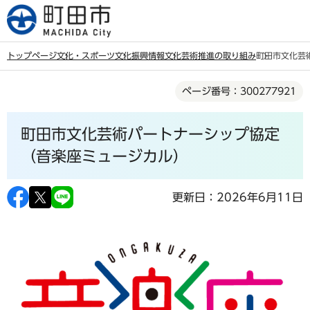
こ
の
ペ
トップページ
文化・スポーツ
文化振興情報
文化芸術推進の取り組み
町田市文化芸
ー
本
ジ
ページ番号：300277921
文
の
こ
先
町田市文化芸術パートナーシップ協定
こ
頭
か
（音楽座ミュージカル）
で
ら
す
更新日：2026年6月11日