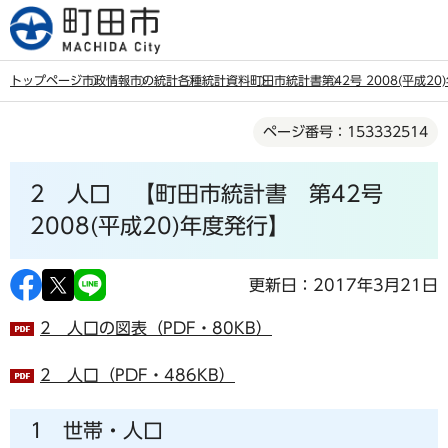
こ
の
ペ
トップページ
市政情報
市の統計
各種統計資料
町田市統計書
第42号 2008(平成2
ー
本
ジ
ページ番号：153332514
文
の
こ
先
2 人口 【町田市統計書 第42号
こ
頭
か
2008(平成20)年度発行】
で
ら
す
更新日：2017年3月21日
2 人口の図表（PDF・80KB）
2 人口（PDF・486KB）
1 世帯・人口