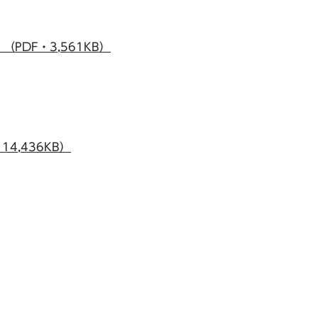
PDF・3,561KB）
4,436KB）