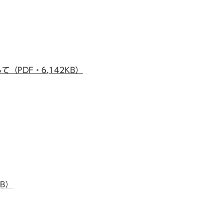
PDF・6,142KB）
B）