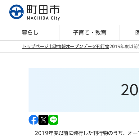
こ
の
ペ
ー
暮らし
子育て・教育
ジ
の
トップページ
市政情報
オープンデータ
刊行物
2019年度以
先
本
頭
文
で
こ
す
こ
2
か
ら
2019年度以前に発行した刊行物のうち、オ