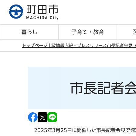
こ
の
ペ
ー
暮らし
子育て・教育
ジ
の
トップページ
市政情報
広報・プレスリリース
市長記者会見（
先
本
頭
文
で
こ
す
こ
市長記者会
か
ら
2025年3月25日に開催した市長記者会見で