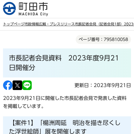
こ
の
ペ
トップページ
市政情報
広報・プレスリリース
市長記者会見（記者会見1部）
202
ー
本
ジ
ページ番号：795810058
文
の
こ
先
市長記者会見資料 2023年度9月21
こ
頭
か
日開催分
で
ら
す
更新日：2023年9月21日
2023年9月21日に開催した市長記者会見で発表した資料
を掲載しています。
【案件1】「楊洲周延 明治を描き尽くし
た浮世絵師」展を開催します