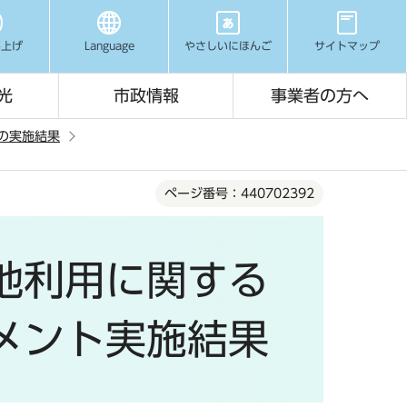
み上げ
Language
やさしいにほんご
サイトマップ
光
市政情報
事業者の方へ
トの実施結果
ページ番号：440702392
地利用に関する
メント実施結果