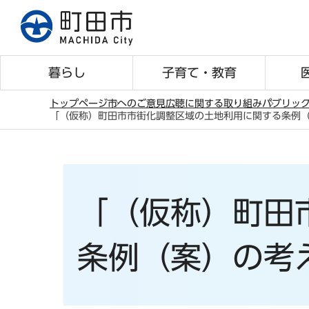
こ
の
ペ
ー
暮らし
子育て・教育
ジ
の
トップページ
市へのご意見
広聴に関する取り組み
パブリッ
「（仮称）町田市市街化調整区域の土地利用に関する条例
先
本
頭
文
で
こ
す
こ
「（仮称）町田
か
ら
条例（案）の考