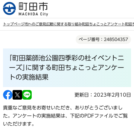
こ
の
ペ
トップページ
市へのご意見
広聴に関する取り組み
町田ちょこっとアンケート
町田
ー
本
ジ
ページ番号：248504357
文
の
こ
先
｢町田薬師池公園四季彩の杜イベントニ
こ
頭
か
ーズ｣に関する町田ちょこっとアンケー
で
ら
トの実施結果
す
更新日：2023年2月10日
貴重なご意見をお寄せいただき、ありがとうございまし
た。アンケートの実施結果は、下記のPDFファイルでご覧
いただけます。