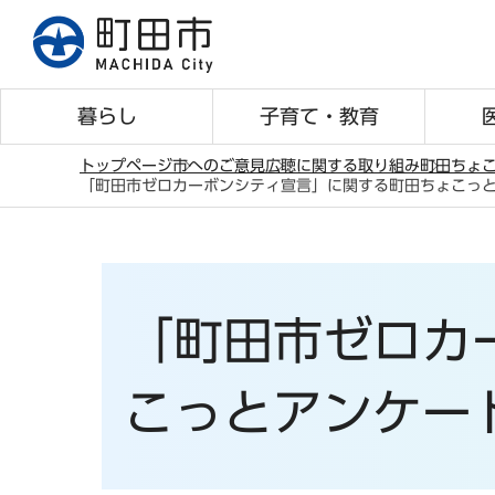
こ
の
ペ
ー
暮らし
子育て・教育
ジ
の
トップページ
市へのご意見
広聴に関する取り組み
町田ちょ
「町田市ゼロカーボンシティ宣言」に関する町田ちょこっ
先
本
頭
文
で
こ
す
こ
「町田市ゼロカ
か
ら
こっとアンケー