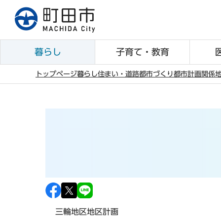
こ
の
ペ
ー
暮らし
子育て・教育
ジ
の
トップページ
暮らし
住まい・道路
都市づくり
都市計画関係
先
本
頭
文
で
こ
す
こ
か
ら
三輪地区地区計画